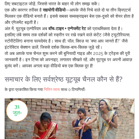
लिए सबटाइटल जोड़ें, जिससे भारत के बाहर भी लोग समझ सकें।
एक और कारगर तरीका है
सहयोगी वीडियो
—आपके जैसे निचे वाले दो या तीन क्रिएटर्स
मिलकर एक वीडियो बनाते हैं। इससे सबका सब्सक्राइबर बेस एक‑दूसरे को शेयर होता है
और एंगेजमेंट बढ़ती है।
अंत में, यूट्यूब एल्गोरिदम अब
वॉच‑टाइम + एन्गेजमेंट रेट
को प्राथमिकता देता है।
इसलिए लंबे समय तक दर्शकों को स्क्रीन पर रखे रखने वाले कंटेंट (जैसे ट्यूटोरियल्स,
स्टोरीटेलिंग) बनाना फायदेमंद है। साथ ही, पॉल, क्विज़ या ‘क्या आप जानते हैं?’ जैसे
इंटरेक्टिव सेक्शन डालें, जिससे दर्शक क्लिक‑बाय‑क्लिक जुड़े रहें।
तो अब आपके पास चैनल शुरू करने की बुनियादी गाइड और 2025 के ट्रेंड्स की पूरी
जानकारी है। इन टिप्स को अपनाइए, लगातार सीखते रहें, और यूट्यूब पर अपनी आवाज़
बुलंद करें। आपका अगला बड़ा वीडियो बस एक क्लिक दूर है!
समाचार के लिए सर्वश्रेष्ठ यूट्यूब चैनल कौन से हैं?
के द्वारा प्रकाशित किया गया
नितिन व्यास
साथ
0 टिप्पणियाँ)
31
जुल॰