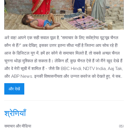
अरे वाह! आपने एक सही सवाल पूछा है, "समाचार के लिए सर्वश्रेष्ठ यूट्यूब चैनल
कौन से हैं?" अब देखिए, इसका उत्तर इतना सीधा नहीं है जितना आप सोच रहे हैं!
आज के डिजिटल युग में, हमें हर कोने से समाचार मिलते हैं, तो सबसे अच्छा चैनल
चुनना थोड़ा मुश्किल हो सकता है। लेकिन हाँ, कुछ चैनल ऐसे हैं जो मैंने खुद देखे हैं
और वे मेरी सूची में शामिल हैं - जैसे कि BBC Hindi, NDTV India, Aaj Tak,
और ABP News. इनकी विश्वसनीयता और उन्नत कवरेज को देखते हुए, ये सबसे
अच्छे विकल्प हो सकते हैं। हाँ लेकिन, याद रखिए, जैसे हम खाना चखते हैं, ठीक वैसे
और देखें
ही खबरों को भी चखना चाहिए! अपनी समझ और विचारशीलता को बनाए रखिए!
श्रेणियाँ
समाचार और मीडिया
(8)