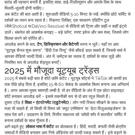
ब्रांड की पहचान बनती हैं, इसलिए साफ़, हाई‑रिज़ॉल्यूशन और आपके थिम के साथ
मिलती‑जुलती होनी चाहिए।
अब कंटेंट की बात आती है। शुरुआती वीडियो 5‑10 मिनट के रखें, क्योंकि छोटे फॉर्मेट से
दर्शकों का ध्यान बना रहता है। स्क्रिप्ट लिखिए, एक साधारण एडिटिंग टूल
(जैसे Shotcut या DaVinci Resolve) से वीडियो को ट्रिम और कहीं‑न कहीं इंट्रो
डालें। थंबनेल को आकर्षक बनाइए – बड़े फ़ॉन्ट, स्पष्ट इमेज और कम शब्द, जिससे लोग
क्लिक करने को प्रेरित हों।
अपलोड करने के बाद,
टैग, डिस्क्रिप्शन और कैटेगरी
भरना न भूलें। यहाँ पर आप
“यूट्यूब चैनल शुरू करना”, “हिंदी टेक रिव्यू” जैसे कीवर्ड डाल सकते हैं, जिससे सर्च में
आपका वीडियो जल्दी दिखे। अंत में, कमेंट्स का जवाब दें, दर्शकों के साथ जुड़ें और
नियमित रूप से अपलोड शेड्यूल बनाएँ।
2025 में मौजूदा यूट्यूब ट्रेंड्स
2025 में सबसे बड़ी बात है शॉर्ट‑फ़ॉर्म कंटेंट। यूट्यूब शॉर्ट्स ने TikTok को काफी हद
तक पीछे छोड़ दिया है, इसलिए 15‑से‑60 सेकंड के आकर्षक क्लिप बनाना अब अनिवार्य
है। अगर आपका मुख्य सामग्री लम्बी है, तो हर वीडियो के अंत में एक छोटा हाइलाइट
शॉर्ट बनाकर अपलोड करें – इससे तकनीकी रूप से दो बार व्यूज़ मिलते हैं।
दूसरा ट्रेंड है
शिक्षा + एंटरटेनमेंट (एडुटेनमेंट)
। लोग नयी स्किल सीखने के साथ-साथ
मज़ा भी चाहते हैं, तो किसी भी विषय को ‘क्यूट एनीमेशन’ या ‘डेटा विज़ुअलाइज़ेशन’ के
साथ पेश करें। उदाहरण के लिये, वित्तीय साक्षरता को ‘कॉफ़ी शॉप में बातचीत’ फॉर्मेट में
बनाना दर्शकों के साथ गूँजता है।
आगे बढ़ते हुए,
लोकल भाषा में कंटेंट
का बोलबाला है। हिंदी, मराठी, बंगाली जैसी क्षेत्रीय
भाषाओं में वीडियो बनाकर आप निचे ऑडियंस को जल्दी पकड़ सकते हैं। इसे बड़ाने के