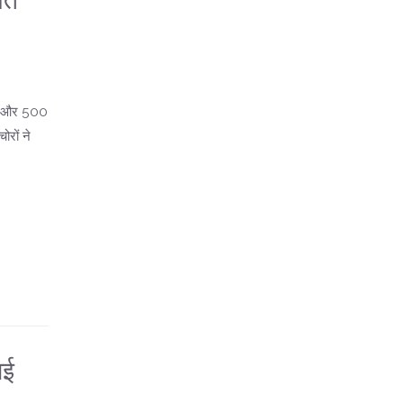
यत
ोना और 500
ोरों ने
ाई