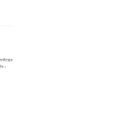
रसेंटाइल
र्शन।