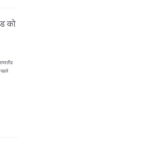
ंड को
 आयरलैंड
 पहले