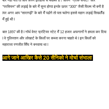
बारे नहीं पता तो आप अपने इतिहास से बेखबर है। आपने “ग्रीक सपार्टा” और
“परसियन” की लड़ाई के बारे मेँ सुना होगाl इनके ऊपर “300” जैसी फिल्म भी बनी है
lपर अगर आप “सारागढ़ी” के बारे मेँ पढोगे तो पता चलेगा इससे महान लड़ाई सिखलैँड
मेँ हुई थी l
बात 1897 की है l नॉर्थ वेस्ट फ्रंटियर स्टेट मेँ 12 हजार अफगानोँ ने हमला कर दिया
l वे गुलिस्तान और लोखार्ट के किलोँ पर कब्जा करना चाहते थे l इन किलोँ को
महाराजा रणजीत सिँघ ने बनवाया था l
आगे जाने आखिर कैसे 20 सैनिको ने मोर्चा संभाला